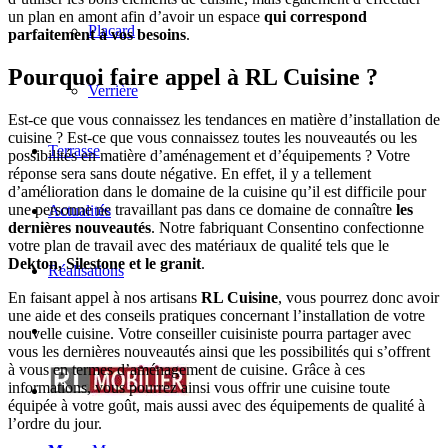
un plan en amont afin d’avoir un espace
qui correspond
Placard
parfaitement à vos besoins
.
Pourquoi faire appel à RL Cuisine ?
Verrière
Est-ce que vous connaissez les tendances en matière d’installation de
cuisine ? Est-ce que vous connaissez toutes les nouveautés ou les
Terrasse
possibilités en matière d’aménagement et d’équipements ? Votre
réponse sera sans doute négative. En effet, il y a tellement
d’amélioration dans le domaine de la cuisine qu’il est difficile pour
une personne ne travaillant pas dans ce domaine de connaître
les
Actualités
dernières nouveautés
. Notre fabriquant Consentino confectionne
votre plan de travail avec des matériaux de qualité tels que le
Dekton, Silestone et le granit
.
Réalisations
En faisant appel à nos artisans
RL Cuisine
, vous pourrez donc avoir
une aide et des conseils pratiques concernant l’installation de votre
nouvelle cuisine. Votre conseiller cuisiniste pourra partager avec
vous les dernières nouveautés ainsi que les possibilités qui s’offrent
à vous en termes d’aménagement de cuisine. Grâce à ces
informations, vous pourrez ainsi vous offrir une cuisine toute
équipée à votre goût, mais aussi avec des équipements de qualité à
l’ordre du jour.