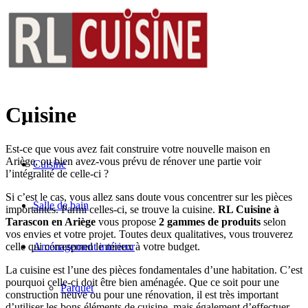
Cuisine
Est-ce que vous avez fait construire votre nouvelle maison en
Ariège, ou bien avez-vous prévu de rénover une partie voir
Cuisine
l’intégralité de celle-ci ?
Si c’est le cas, vous allez sans doute vous concentrer sur les pièces
Salle de bain
importantes. Parmi celles-ci, se trouve la cuisine.
RL Cuisine à
Tarascon en Ariège
vous propose
2 gammes de produits
selon
vos envies et votre projet. Toutes deux qualitatives, vous trouverez
celle qui correspond le mieux à votre budget.
Aménagement intérieur
La cuisine est l’une des pièces fondamentales d’une habitation. C’est
pourquoi celle-ci doit être bien aménagée. Que ce soit pour une
Parquet
construction neuve ou pour une rénovation, il est très important
d’utiliser les bons éléments de cuisine, mais également d’effectuer